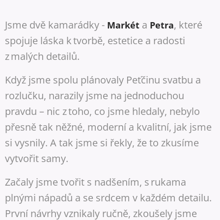
Jsme dvě kamarádky -
a
, které
Markét
Petra
spojuje láska k tvorbě, estetice a radosti
z malých detailů.
Když jsme spolu plánovaly Peťčinu svatbu a
rozlučku, narazily jsme na jednoduchou
pravdu – nic z toho, co jsme hledaly, nebylo
přesně tak něžné, moderní a kvalitní, jak jsme
si vysnily. A tak jsme si řekly, že to zkusíme
vytvořit samy.
Začaly jsme tvořit s nadšením, s rukama
plnými nápadů a se srdcem v každém detailu.
První návrhy vznikaly ručně, zkoušely jsme