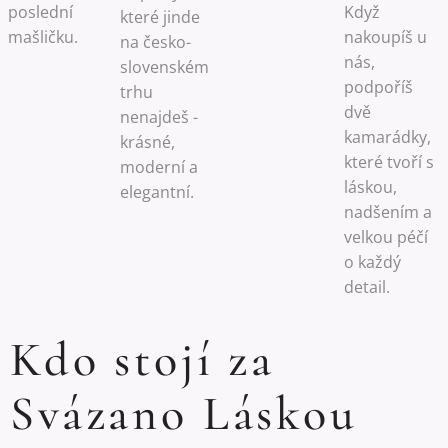
poslední
Když
které jinde
mašličku.
nakoupíš u
na česko-
nás,
slovenském
podpoříš
trhu
dvě
nenajdeš -
kamarádky,
krásné,
které tvoří s
moderní a
láskou,
elegantní.
nadšením a
velkou péčí
o každý
detail.
Kdo stojí za
Svázano Láskou