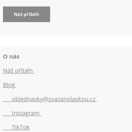
Náš příběh
O nás
Náš příběh
Blog
📧
objednavky@svazanolaskou.cz
📷 Instagram
🎵 TikTok