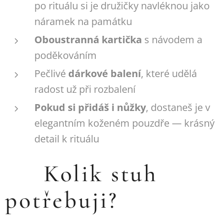
po rituálu si je družičky navléknou jako
náramek na památku
Oboustranná kartička
s návodem a
poděkováním
Pečlivé
dárkové balení
, které udělá
radost už při rozbalení
Pokud si přidáš i nůžky
, dostaneš je v
elegantním koženém pouzdře — krásný
detail k rituálu ✂️
🎀 Kolik stuh
potřebuji?