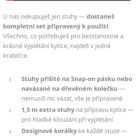
U nás nekupuješ jen stuhy —
dostaneš
kompletní set připravený k použití
.
Všechno, co potřebuješ pro bezstarostné a
krásné vyplétání kytice, najdeš v jedné
krabičce.
Stuhy přišité na Snap-on pásku nebo
navázané na dřevěném kolečku
—
nemusíš nic vázat, vše je připravené
1,5 m extra stuhy
na přípravu kytice —
pro hladké klouzání při vyplétání
Designové korálky
ke každé stuze —