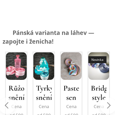
🍾 Pánská varianta na láhev —
zapojte i ženicha!
Novinka
o-
Růžové
Tyrkysové
Pastelový
Bridger
snění
snění
sen
style
Cena
Cena
Cena
Cena