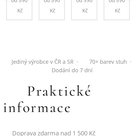
od
590
od
590
od
590
od
590
Kč
Kč
Kč
Kč
✂️ Jediný výrobce v ČR a SR · 🎨 70+ barev stuh ·
🚚 Dodání do 7 dní
💬 Praktické
informace
🚚 Doprava zdarma nad 1 500 Kč