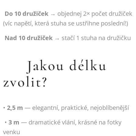
Do 10 družiček
→ objednej 2× počet družiček
(víc napětí, která stuha se ustřihne poslední!)
Nad 10 družiček
→ stačí 1 stuha na družičku
📏 Jakou délku
zvolit?
•
2,5 m
— elegantní, praktické, nejoblíbenější
•
3 m
— dramatické vlání, krásné na fotky
venku