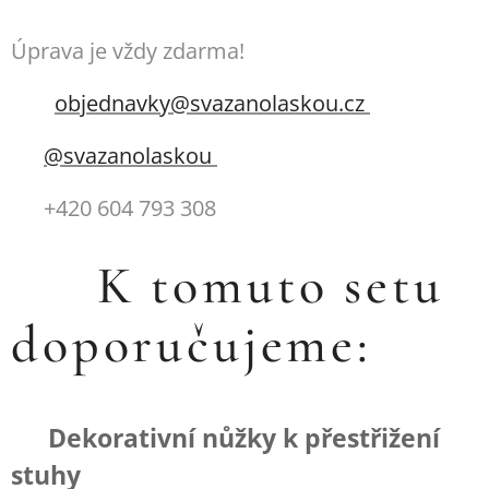
Úprava je vždy zdarma! 💛
📧
objednavky@svazanolaskou.cz
📷
@svazanolaskou
📱 +420 604 793 308
💬 K tomuto setu
doporučujeme:
✂️ Dekorativní nůžky k přestřižení
stuhy