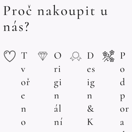
Proč nakoupit u
nás?
T
O
D
P
v
ri
es
o
oř
gi
ig
d
e
n
n
p
n
ál
&
or
o
ní
K
a