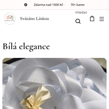
🚚 Zdarma nad 1500 Kč · 🎀 70+ barev
Hledat
Svázáno Láskou
Bílá elegance