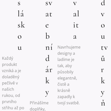
s
sv
v
d
lá
at
al
v
sk
e
it
o
o
b
a
u
u
ní
tv
Navrhujeme
designy a
d
ů
Každý
ladíme je
produkt
tak, aby
ár
r
vzniká a je
působily
doladěný
elegantně,
k
k
pečlivě v
čistě a
našich
y
y
krásně
rukou, od
zapadly k
ň
prvního
Přinášíme
tvojí svatbě.
střihu až po
doplňky,