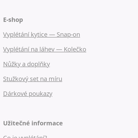
E-shop
Vyplétání kytice — Snap-on
Vyplétání na láhev — Kolečko
Nůžky a doplňky
Stužkový set na míru
Dárkové poukazy
Užitečné informace
Co je vyplétání?