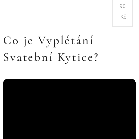
90
Kč
Co je Vyplétání
Svatební Kytice?