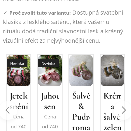
✓
Dostupná svatební
Proč zvolit tuto variantu:
klasika z lesklého saténu, která vašemu
rituálu dodá tradiční slavnostní lesk a krásný
vizuální efekt za nejvýhodnější cenu.
Novinka
Novinka
vá
nce
Jetelové
Jahodový
Šalvěj
Krémov
snění
sen
&
a
Pudrovorůžová
šalvějo
Cena
Cena
romance
zelená
od
740
od
740