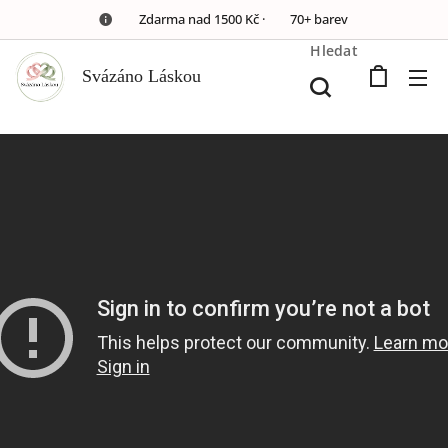
🚚 Zdarma nad 1500 Kč · 🎀 70+ barev
Hledat
Svázáno Láskou