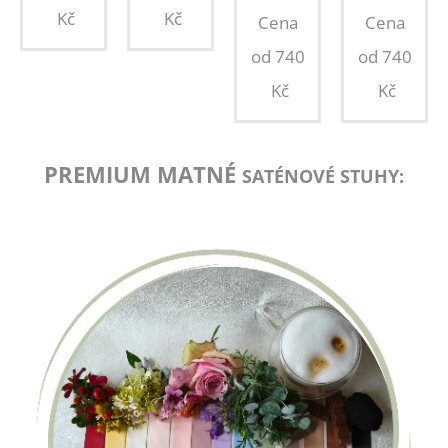
Kč
Kč
Cena
Cena
od
740
od
740
Kč
Kč
PREMIUM MATNÉ
SATÉNOVÉ STUHY: