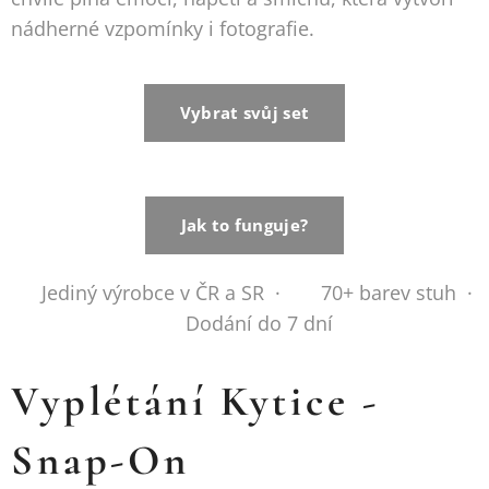
nádherné vzpomínky i fotografie.
Vybrat svůj set
Jak to funguje?
✂️ Jediný výrobce v ČR a SR · 🎨 70+ barev stuh ·
🚚 Dodání do 7 dní
Vyplétání Kytice -
Snap-On