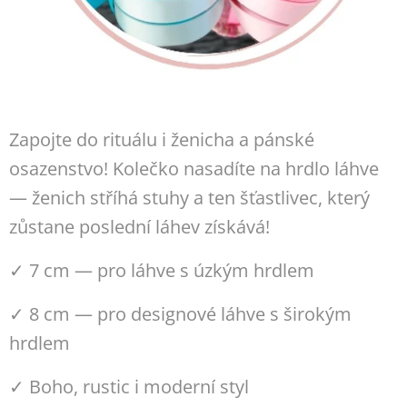
Zapojte do rituálu i ženicha a pánské
osazenstvo! Kolečko nasadíte na hrdlo láhve
— ženich stříhá stuhy a ten šťastlivec, který
zůstane poslední láhev získává!
✓ 7 cm — pro láhve s úzkým hrdlem
✓ 8 cm — pro designové láhve s širokým
hrdlem
✓ Boho, rustic i moderní styl