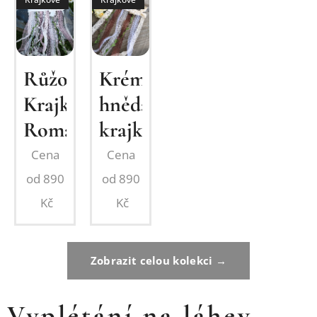
Růžová
Krémovo
Krajková
hnědá
Romance
krajka
Cena
Cena
od
890
od
890
Kč
Kč
Zobrazit celou kolekci →
Vyplétání na láhev