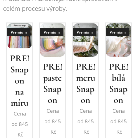
celém procesu výroby.
Premium
Premium
Premium
Premium
PREMIUM
PREMIUM
PREMIUM
PREM
Snap-
pastelový
meruňková
bílá
on
Snap-
Snap-
Snap-
na
on
on
on
míru
Cena
Cena
Cena
Cena
od
845
od
845
od
845
od
845
Kč
Kč
Kč
Kč