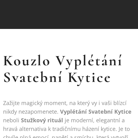
Kouzlo Vyplétání
Svatební Kytice
Zažijte magický moment, na který vy i vaši blízcí
nikdy nezapomenete.
Vyplétání Svatební Kytice
neboli
Stužkový rituál
je moderní, elegantní a
hravá alternativa k tradičnímu házení kytice. Je to
chvíle plná emocí, napětí a smíchu, která vytvoří