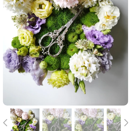
porovnání se stříbrnými (vlevo) a s fialovým nádechem vpravo