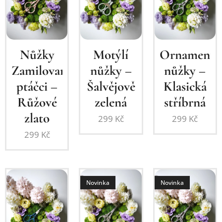
Nůžky
Motýlí
Ornamentál
Zamilovaní
nůžky –
nůžky –
ptáčci –
Šalvějově
Klasická
Růžové
zelená
stříbrná
zlato
299
Kč
299
Kč
299
Kč
Novinka
Novinka