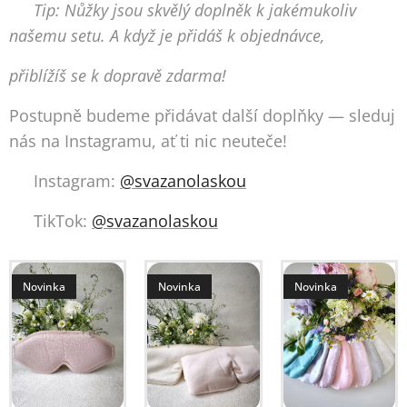
💡 Tip: Nůžky jsou skvělý doplněk k jakémukoliv
našemu setu. A když je přidáš k objednávce,
přiblížíš se k dopravě zdarma! 🚚
Postupně budeme přidávat další doplňky — sleduj
nás na Instagramu, ať ti nic neuteče! 🎀
📷 Instagram:
@svazanolaskou
🎵 TikTok:
@svazanolaskou
Novinka
Novinka
Novinka