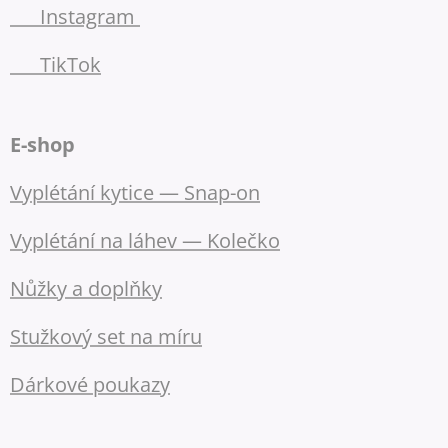
📷 Instagram
🎵 TikTok
E-shop
Vyplétání kytice — Snap-on
Vyplétání na láhev — Kolečko
Nůžky a doplňky
Stužkový set na míru
Dárkové poukazy