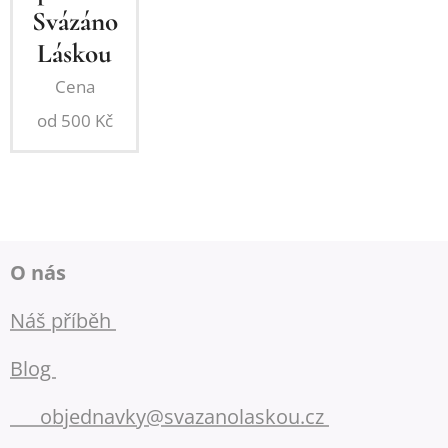
Svázáno
Láskou
Cena
od
500
Kč
O nás
Náš příběh
Blog
📧
objednavky@svazanolaskou.cz