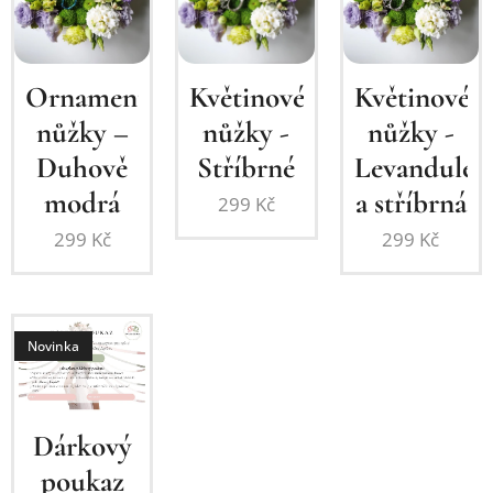
Ornamentální
Květinové
Květinové
nůžky –
nůžky -
nůžky -
Duhově
Levandule
Stříbrné
modrá
a stříbrná
299
Kč
299
Kč
299
Kč
Novinka
Dárkový
poukaz