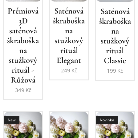
Prémiová
Saténová
Saténová
3D
škraboška
škraboška
saténová
na
na
škraboška
stužkový
stužkový
na
rituál
rituál
stužkový
Elegant
Classic
rituál -
249
Kč
199
Kč
Růžová
349
Kč
New
Novinka