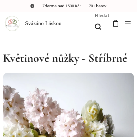
🚚 Zdarma nad 1500 Kč · 🎀 70+ barev
Hledat
Svázáno Láskou
Květinové nůžky - Stříbrné